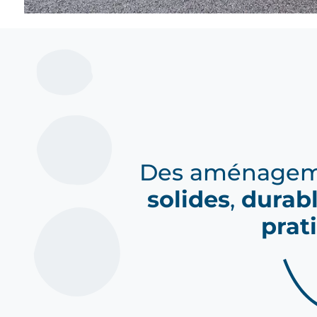
Des aménagem
solides
,
durab
prat