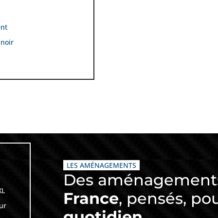
ent
 noir
LES AMÉNAGEMENTS
Des aménagemen
XL
France
, pensés, po
ur
quotidien
.