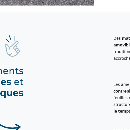
Des
mat
amovible
traditio
accroche
ents
les
et
Les amé
iques
contrepl
feuilles
structur
le temp