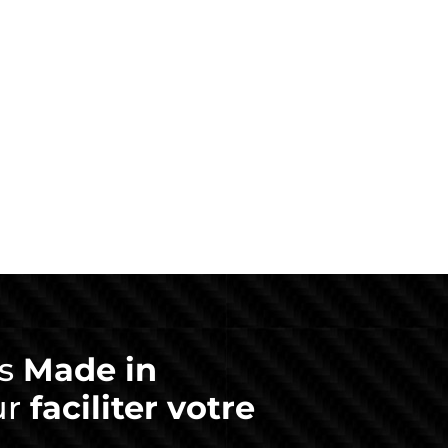
ts
Made in
ur
faciliter votre