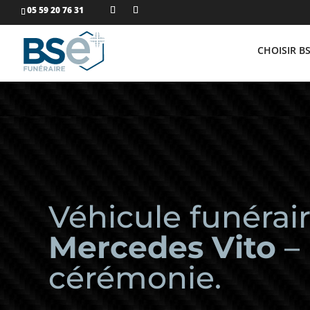
05 59 20 76 31
CHOISIR B
Véhicule funérai
Mercedes Vito
–
cérémonie.