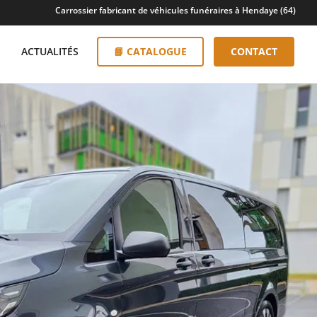
Carrossier fabricant de véhicules funéraires à Hendaye (64)
ACTUALITÉS
📘 CATALOGUE
CONTACT