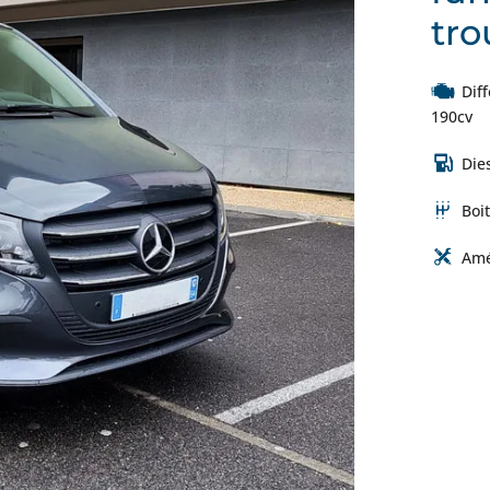
tro
Dif
190cv
Die
Boi
Amé