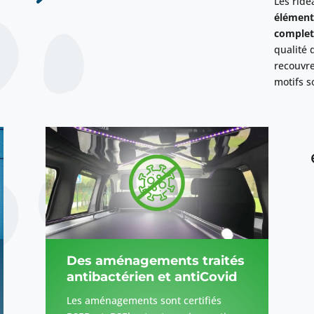
Les ride
élément
complet
qualité 
recouvre
motifs s
Des aménagements traités
antibactérien et antiCovid
Les aménagements sont certifiés