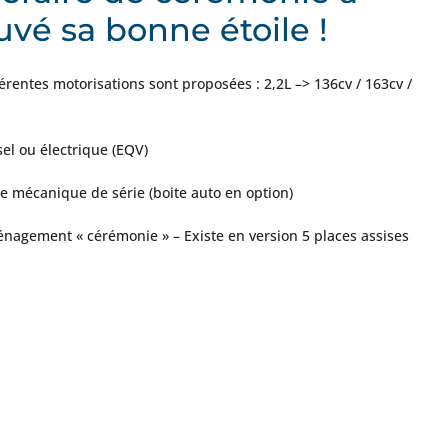
uvé sa bonne étoile !
férentes motorisations sont proposées : 2,2L –> 136cv / 163cv /
sel ou électrique (EQV)
te mécanique de série (boite auto en option)
nagement « cérémonie » – Existe en version 5 places assises
Retrouvez cette fiche
dans notre
catalogue
funéraire
Téléchargez-le ici !