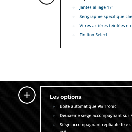
Jantes alliage 17’’
Sérigraphie spécifique cli
Vitres arrières teintées en
Finition Select
Les
options
.
Boite automatique 9G Tronic
Deuxième siège accompagnant sur 
Siège accompagnant repliable fixé s