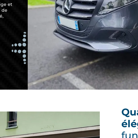
ige et
e de
é,
Qua
élé
fun