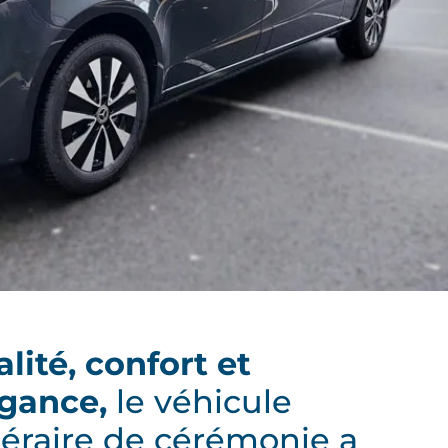
lité, confort et
gance,
le véhicule
éraire de cérémonie a